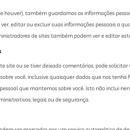
 (se houver), também guardamos as informações pess
m ver, editar ou excluir suas informações pessoais a 
ministradores de sites também podem ver e editar est
s
e site ou se tiver deixado comentários, pode solicita
obre você, inclusive quaisquer dados que nos tenha
pessoal que mantemos sobre você. Isto não inclui ne
nistrativos, legais ou de segurança.
podem ser marcados por um serviço automático de de