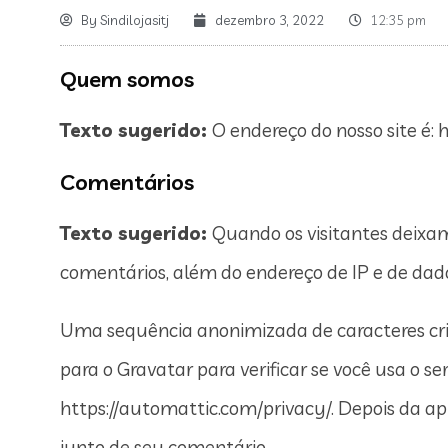
By
Sindilojasitj
dezembro 3, 2022
12:35 pm
Quem somos
Texto sugerido:
O endereço do nosso site é: ht
Comentários
Texto sugerido:
Quando os visitantes deixa
comentários, além do endereço de IP e de dado
Uma sequência anonimizada de caracteres cri
para o Gravatar para verificar se você usa o ser
https://automattic.com/privacy/. Depois da apr
junto de seu comentário.