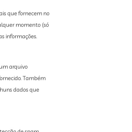
oais que fornecem no
qualquer momento (só
as informações.
r um arquivo
 fornecido. Também
nhuns dados que
tecção de spam.